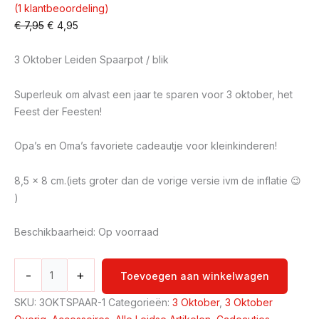
(
1
klantbeoordeling)
€
7,95
€
4,95
3 Oktober Leiden Spaarpot / blik
Superleuk om alvast een jaar te sparen voor 3 oktober, het
Feest der Feesten!
Opa’s en Oma’s favoriete cadeautje voor kleinkinderen!
8,5 x 8 cm.(iets groter dan de vorige versie ivm de inflatie 😉
)
Beschikbaarheid:
Op voorraad
-
+
Toevoegen aan winkelwagen
SKU:
3OKTSPAAR-1
Categorieën:
3 Oktober
,
3 Oktober