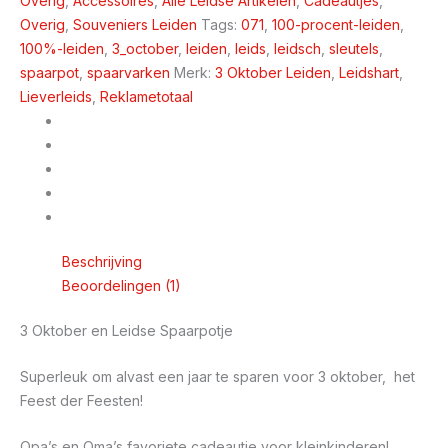
Overig
,
Accessoires
,
Alle Leidse Artikelen
,
Cadeautjes
,
Overig
,
Souveniers Leiden
Tags:
071
,
100-procent-leiden
,
100%-leiden
,
3_october
,
leiden
,
leids
,
leidsch
,
sleutels
,
spaarpot
,
spaarvarken
Merk:
3 Oktober Leiden
,
Leidshart
,
Lieverleids
,
Reklametotaal
Beschrijving
Beoordelingen (1)
3 Oktober en Leidse Spaarpotje
Superleuk om alvast een jaar te sparen voor 3 oktober, het
Feest der Feesten!
Opa’s en Oma’s favoriete cadeautje voor kleinkinderen!