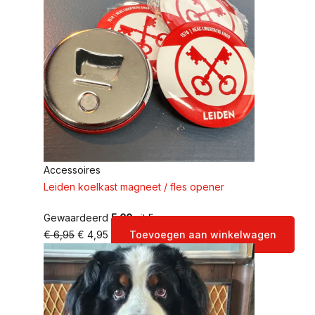
Accessoires
Leiden koelkast magneet / fles opener
Gewaardeerd
5.00
uit 5
€
6,95
€
4,95
Toevoegen aan winkelwagen